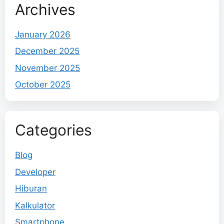
Archives
January 2026
December 2025
November 2025
October 2025
Categories
Blog
Developer
Hiburan
Kalkulator
Smartphone