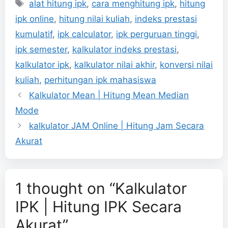
Tags
alat hitung ipk
,
cara menghitung ipk
,
hitung
ipk online
,
hitung nilai kuliah
,
indeks prestasi
kumulatif
,
ipk calculator
,
ipk perguruan tinggi
,
ipk semester
,
kalkulator indeks prestasi
,
kalkulator ipk
,
kalkulator nilai akhir
,
konversi nilai
kuliah
,
perhitungan ipk mahasiswa
Kalkulator Mean | Hitung Mean Median
Mode
kalkulator JAM Online | Hitung Jam Secara
Akurat
1 thought on “Kalkulator
IPK | Hitung IPK Secara
Akurat”