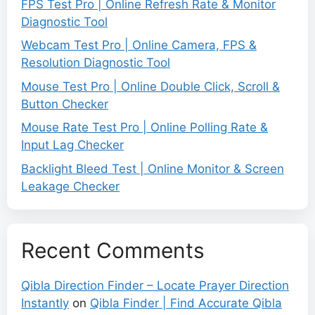
FPS Test Pro | Online Refresh Rate & Monitor
Diagnostic Tool
Webcam Test Pro | Online Camera, FPS &
Resolution Diagnostic Tool
Mouse Test Pro | Online Double Click, Scroll &
Button Checker
Mouse Rate Test Pro | Online Polling Rate &
Input Lag Checker
Backlight Bleed Test | Online Monitor & Screen
Leakage Checker
Recent Comments
Qibla Direction Finder – Locate Prayer Direction
Instantly
on
Qibla Finder | Find Accurate Qibla