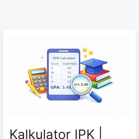
Kalkulator IPK |