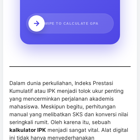
SWIPE TO CALCULATE GPA
Dalam dunia perkuliahan, Indeks Prestasi
Kumulatif atau IPK menjadi tolok ukur penting
yang mencerminkan perjalanan akademis
mahasiswa. Meskipun begitu, perhitungan
manual yang melibatkan SKS dan konversi nilai
seringkali rumit. Oleh karena itu, sebuah
kalkulator IPK
menjadi sangat vital. Alat digital
ini tidak hanya menyederhanakan