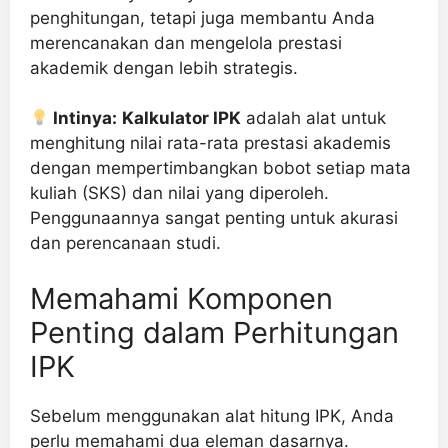
penghitungan, tetapi juga membantu Anda
merencanakan dan mengelola prestasi
akademik dengan lebih strategis.
Intinya:
Kalkulator IPK
adalah alat untuk
menghitung nilai rata-rata prestasi akademis
dengan mempertimbangkan bobot setiap mata
kuliah (SKS) dan nilai yang diperoleh.
Penggunaannya sangat penting untuk akurasi
dan perencanaan studi.
Memahami Komponen
Penting dalam Perhitungan
IPK
Sebelum menggunakan alat hitung IPK, Anda
perlu memahami dua eleman dasarnya.