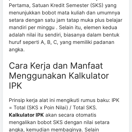
Pertama, Satuan Kredit Semester (SKS) yang
menunjukkan bobot mata kuliah dan umumnya
setara dengan satu jam tatap muka plus belajar
mandiri per minggu . Selain itu, elemen kedua
adalah nilai itu sendiri, biasanya dalam bentuk
huruf seperti A, B, C, yang memiliki padanan
angka.
Cara Kerja dan Manfaat
Menggunakan Kalkulator
IPK
Prinsip kerja alat ini mengikuti rumus baku: IPK
= Total (SKS x Poin Nilai) / Total SKS.
Kalkulator IPK
akan secara otomatis
mengalikan bobot SKS dengan nilai setara
angka, kemudian membaginya. Selain