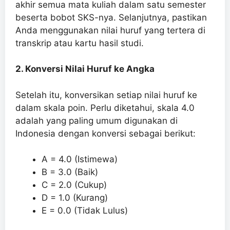
akhir semua mata kuliah dalam satu semester
beserta bobot SKS-nya. Selanjutnya, pastikan
Anda menggunakan nilai huruf yang tertera di
transkrip atau kartu hasil studi.
2. Konversi Nilai Huruf ke Angka
Setelah itu, konversikan setiap nilai huruf ke
dalam skala poin. Perlu diketahui, skala 4.0
adalah yang paling umum digunakan di
Indonesia dengan konversi sebagai berikut:
A = 4.0 (Istimewa)
B = 3.0 (Baik)
C = 2.0 (Cukup)
D = 1.0 (Kurang)
E = 0.0 (Tidak Lulus)