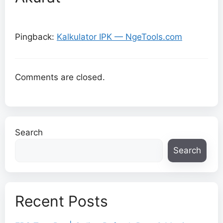
Pingback:
Kalkulator IPK — NgeTools.com
Comments are closed.
Search
Search
Recent Posts